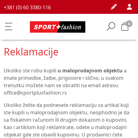
+381 (0) 60 3380-116
0
Reklamacije
Ukoliko ste robu kupili
u maloprodajnom objektu
a
imate primedbe, žalbe, prigovore i slično, u svakom
trenutku možete nam se obratiti na email adresu
office@sportplusfashion.rs
Ukoliko želite da podnesete reklamaciju za artikal koji
ste kupili u maloprodajnom objektu, neophodno je da
sa fiskalnim računom ili drugim dokazom o kupovini,
kao i artiklom koji reklamirate, odete u maloprodajni
objekat gde ste obavili kupovinu. U prodavnici ćete