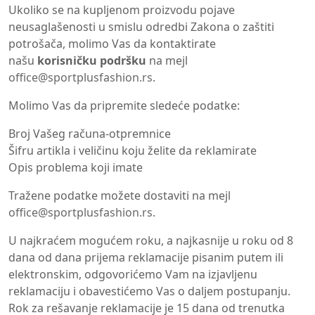
Ukoliko se na kupljenom proizvodu pojave
neusaglašenosti u smislu odredbi Zakona o zaštiti
potrošača, molimo Vas da kontaktirate
našu
korisničku podršku
na mejl
office@sportplusfashion.rs
.
Molimo Vas da pripremite sledeće podatke:
Broj Vašeg računa-otpremnice
Šifru artikla i veličinu koju želite da reklamirate
Opis problema koji imate
Tražene podatke možete dostaviti na mejl
office@sportplusfashion.rs
.
U najkraćem mogućem roku, a najkasnije u roku od 8
dana od dana prijema reklamacije pisanim putem ili
elektronskim, odgovorićemo Vam na izjavljenu
reklamaciju i obavestićemo Vas o daljem postupanju.
Rok za rešavanje reklamacije je 15 dana od trenutka