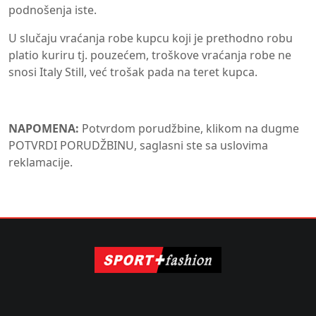
podnošenja iste.
U slučaju vraćanja robe kupcu koji je prethodno robu
platio kuriru tj. pouzećem, troškove vraćanja robe ne
snosi Italy Still, već trošak pada na teret kupca.
NAPOMENA:
Potvrdom porudžbine, klikom na dugme
POTVRDI PORUDŽBINU, saglasni ste sa uslovima
reklamacije.