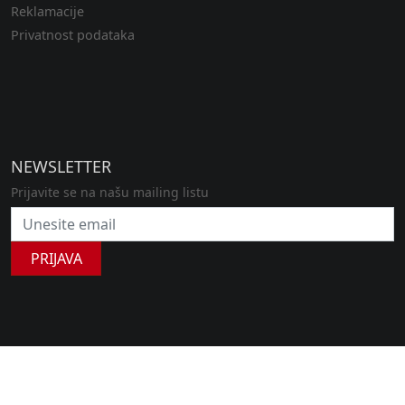
Reklamacije
Privatnost podataka
NEWSLETTER
Prijavite se na našu mailing listu
PRIJAVA
Copyright © 2024
sportplusfashion.rs
| Designed by
infosistembn.com