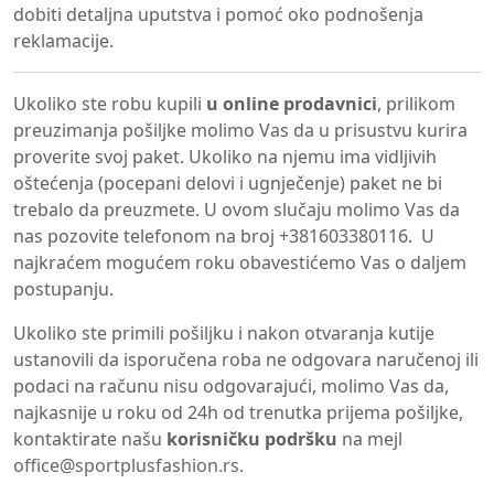
dobiti detaljna uputstva i pomoć oko podnošenja
reklamacije.
Ukoliko ste robu kupili
u online prodavnici
, prilikom
preuzimanja pošiljke molimo Vas da u prisustvu kurira
proverite svoj paket. Ukoliko na njemu ima vidljivih
oštećenja (pocepani delovi i ugnječenje) paket ne bi
trebalo da preuzmete. U ovom slučaju molimo Vas da
nas pozovite telefonom na broj +381603380116. U
najkraćem mogućem roku obavestićemo Vas o daljem
postupanju.
Ukoliko ste primili pošiljku i nakon otvaranja kutije
ustanovili da isporučena roba ne odgovara naručenoj ili
podaci na računu nisu odgovarajući, molimo Vas da,
najkasnije u roku od 24h od trenutka prijema pošiljke,
kontaktirate našu
korisničku podršku
na mejl
office@sportplusfashion.rs
.