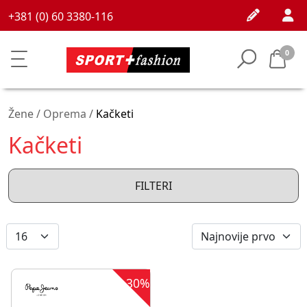
+381 (0) 60 3380-116
0
Žene /
Oprema
/
Kačketi
Kačketi
FILTERI
30%