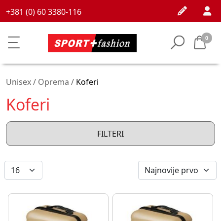
+381 (0) 60 3380-116
0
Unisex /
Oprema
/
Koferi
Koferi
FILTERI