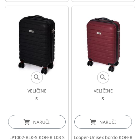
VELIČINE
VELIČINE
S
S
NARUČI
NARUČI
LP1002-BLK-S KOFER L03 S
Looper-Unisex bordo KOFER