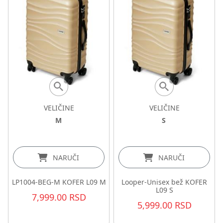
VELIČINE
VELIČINE
M
S
NARUČI
NARUČI
LP1004-BEG-M KOFER L09 M
Looper-Unisex bež KOFER
L09 S
7,999.00 RSD
5,999.00 RSD