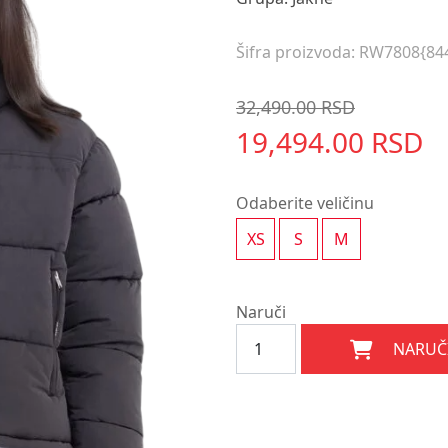
Šifra proizvoda: RW7808{84
32,490.00 RSD
19,494.00 RSD
Odaberite veličinu
XS
S
M
Naruči
NARUČ