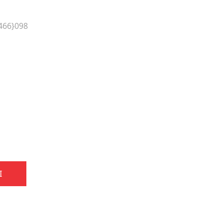
466}098
I