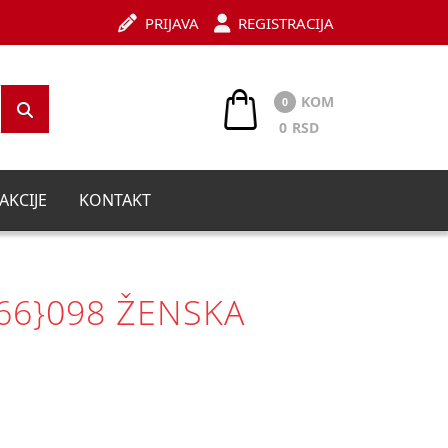
PRIJAVA
REGISTRACIJA
KOM
0
0
RSD
AKCIJE
KONTAKT
66}098 ŽENSKA