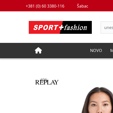
+381 (0) 60 3380-116
Šabac
NOVO
M
40%