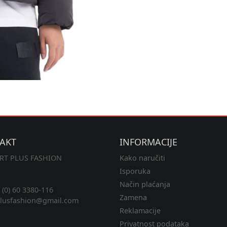
AKT
INFORMACIJE
RT PLUS FASHION
Kako naručiti
Isporuka
Način plaćanja
(0) 60 3380-116
Zamena
lusfashion@gmail.com
Reklamacije
Privatnost podataka