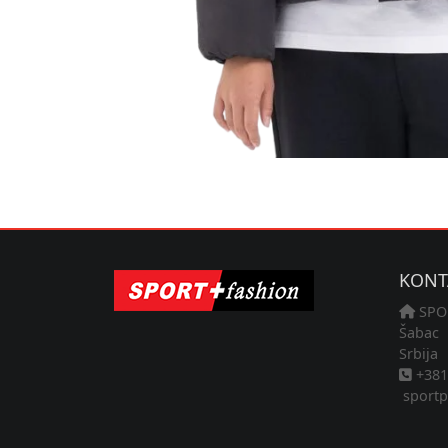
KONT
SPO
Šabac
Srbija
+381 
sportp