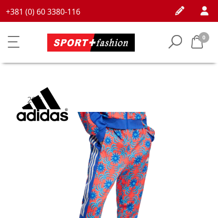
+381 (0) 60 3380-116
0
20%