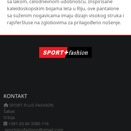
sa lakom, celodnevnom udobnošću. Inspirisane
kaleidoskopskim bojama leta u Riju, ove pantalone
sa suženim nogavicama imaju dizajn visokog struka i
rajsferšluse na zglobovima za prilagođeno nošenje.
KONTAKT
SPORT PLUS FASHION
Šabac
Srbija
+381 (0) 60 3380-116
sportplusfashion@gmail.com