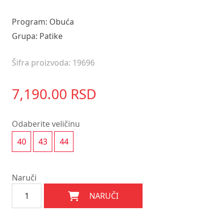
Program: Obuća
Grupa: Patike
Šifra proizvoda: 19696
7,190.00 RSD
Odaberite veličinu
40
43
44
Naruči
NARUČI