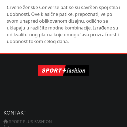
Crvene ženske Converse patike su savršen spoj stila i
udobnosti. Ove klasične patike, prepoznatljive po
svom unapred oblikovanom dizajnu, odlično se
uklapaju u različite modne kombinacije. Izrađene su
od kvalitetnog platna koje omogućava prozračnost i
udobnost tokom celog dana.
KONTAKT
SPORT PLUS FASHION