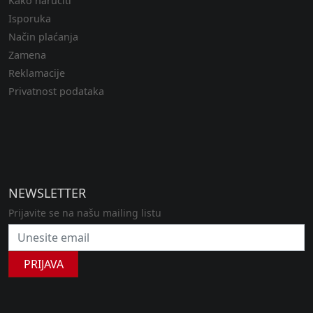
Kako naručiti
Isporuka
Način plaćanja
Zamena
Reklamacije
Privatnost podataka
NEWSLETTER
Prijavite se na našu mailing listu
PRIJAVA