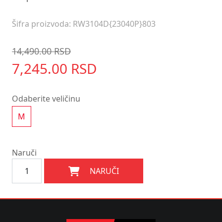
Šifra proizvoda: RW3104D{23040P}803
14,490.00 RSD
7,245.00 RSD
Odaberite veličinu
M
Naruči
NARUČI