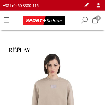
+381 (0) 60 3380-116
0
50%