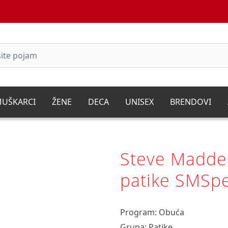
UŠKARCI
ŽENE
DECA
UNISEX
BRENDOVI
Steve Madde
patike SMSp
Program: Obuća
Grupa: Patike