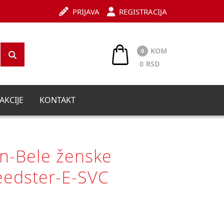
PRIJAVA
REGISTRACIJA
KOM
0
0
RSD
AKCIJE
KONTAKT
n-Bele ženske
eedster-E-SVC