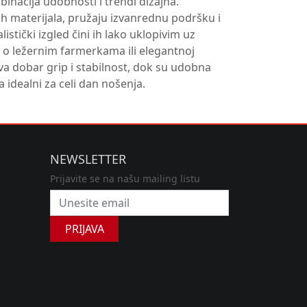
inacija udobnosti i trendi dizajna.
ih materijala, pružaju izvanrednu podršku i
stički izgled čini ih lako uklopivim uz
di o ležernim farmerkama ili elegantnoj
va dobar grip i stabilnost, dok su udobna
idealni za celi dan nošenja.
NEWSLETTER
Prijavite se na našu mailing listu
PRIJAVA