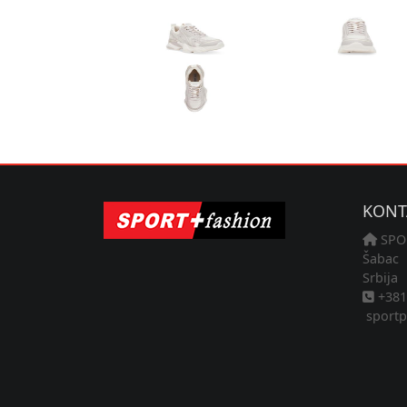
KONT
SPO
Šabac
Srbija
+381 
sportp