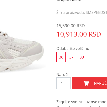
Šifra proizvoda: SMSPEEDS
15,590.00 RSD
10,913.00 RSD
Odaberite veličinu
36
37
39
Naruči
NARUČ
Zagrijte svoj stil uz ove m