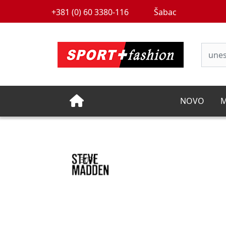
+381 (0) 60 3380-116
Šabac
NOVO
M
30%