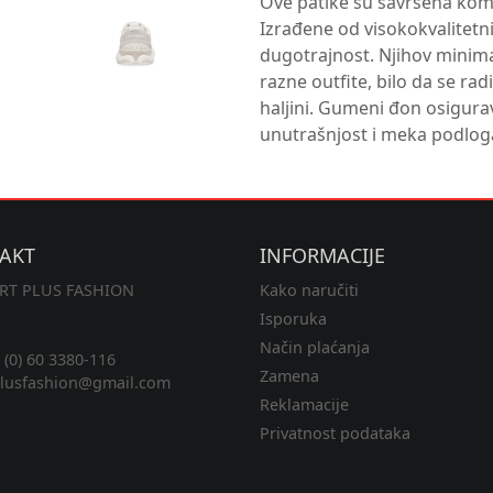
Ove patike su savršena komb
Izrađene od visokokvalitetn
dugotrajnost. Njihov minimali
razne outfite, bilo da se ra
haljini. Gumeni đon osigura
unutrašnjost i meka podloga 
AKT
INFORMACIJE
RT PLUS FASHION
Kako naručiti
Isporuka
Način plaćanja
(0) 60 3380-116
Zamena
lusfashion@gmail.com
Reklamacije
Privatnost podataka