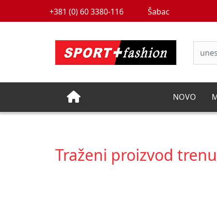
+381 (0) 60 3380-116
Šabac
NOVO
M
Traženi proizvod tren