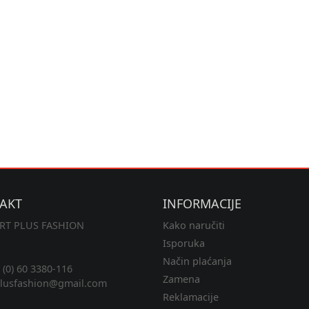
AKT
INFORMACIJE
RT PLUS FASHION
Kako naručiti
Isporuka
Način plaćanja
(0) 60 3380-116
Zamena
lusfashion@gmail.com
Reklamacije