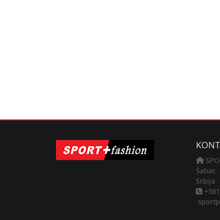
KONT
SPO
Šabac
Srbija
+381 
sportp