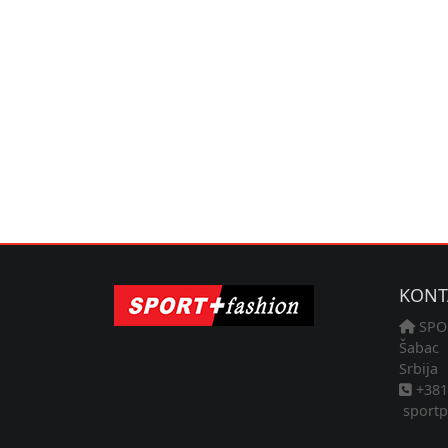
KONT
SPO
Šabac
Srbija
+381 
sportp