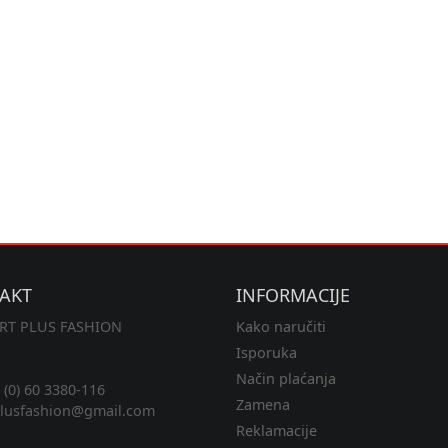
AKT
INFORMACIJE
RT PLUS FASHION
Kako naručiti
Isporuka
Način plaćanja
(0) 60 3380-116
Zamena
lusfashion@gmail.com
Reklamacije