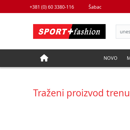
+381 (0) 60 3380-116
Šabac
NOVO
M
Traženi proizvod tren