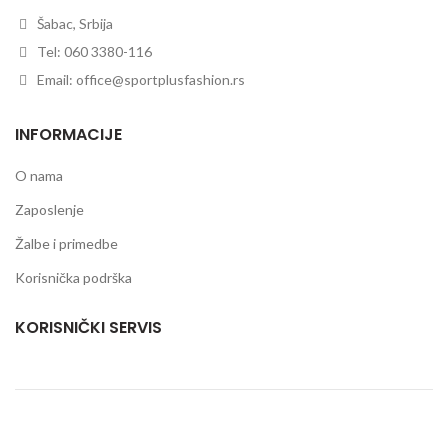
Šabac, Srbija
Tel: 060 3380-116
Email: office@sportplusfashion.rs
INFORMACIJE
O nama
Zaposlenje
Žalbe i primedbe
Korisnička podrška
KORISNIČKI SERVIS