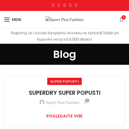
0
MENI
Registruj se i ostvari besplatnu dostavu na teritoriji Srbije pri
kupovini većoj od 6.000 dinara!
Blog
SUPER POPUSTI
SUPERDRY SUPER POPUSTI
0
Sport Plus Fashion
POGLEDAJTE VIŠE