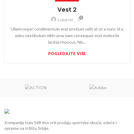
Vest 2
0
Lukartel
Ullamcorper condimentum erat pretium velit at ut a nunc id a
adeu vestibulum nibh urna nam consequat erat molestie
lacinia rhoncus. Nis...
POGLEDAJTE VIŠE
Kompanija Italy Still doo vrši prodaju sportske obuće, odeće i
opreme na tržištu Srbije.