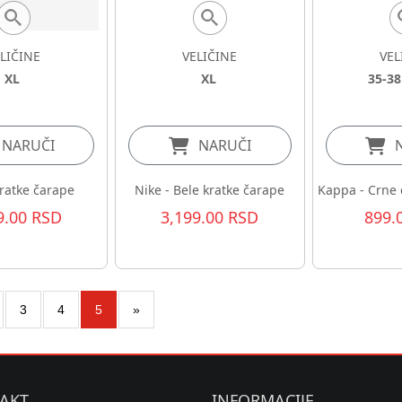
LIČINE
VELIČINE
VEL
XL
XL
35-38
NARUČI
NARUČI
Kratke čarape
Nike - Bele kratke čarape
Kappa - Crne
9.00 RSD
3,199.00 RSD
899.
3
4
5
»
AKT
INFORMACIJE