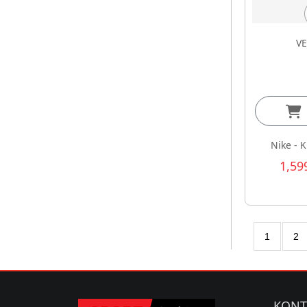
VE
Nike - 
1,59
1
2
KONT