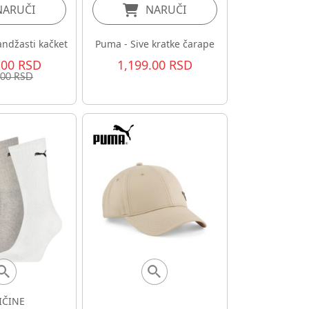
NARUČI
NARUČI
andžasti kačket
Puma - Sive kratke čarape
.00 RSD
1,199.00 RSD
.00 RSD
IČINE