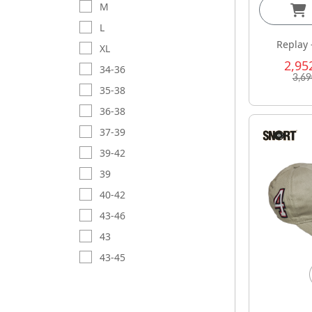
M
L
Replay 
XL
2,95
34-36
3,6
35-38
36-38
37-39
39-42
39
40-42
43-46
43
43-45