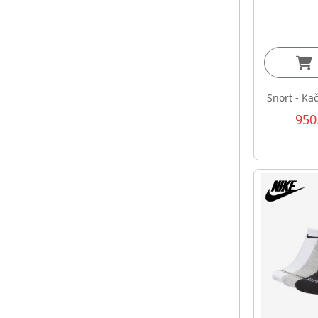
Snort - Kač
950