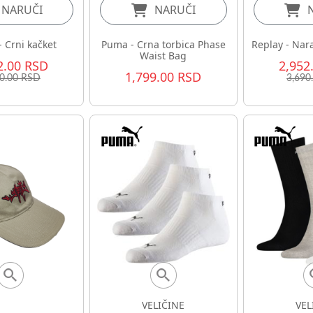
NARUČI
NARUČI
- Crni kačket
Puma - Crna torbica Phase
Replay - Nar
Waist Bag
2.00 RSD
2,952
1,799.00 RSD
90.00 RSD
3,690
VELIČINE
VEL