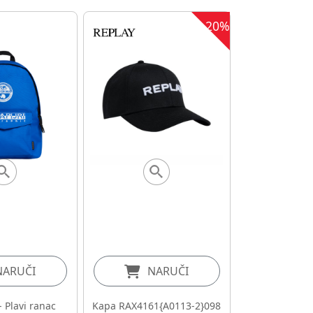
20%
NARUČI
NARUČI
- Plavi ranac
Kapa RAX4161{A0113-2}098