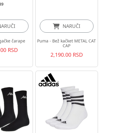
39
NARUČI
NARUČI
gačke čarape
Puma - Bež kačket METAL CAT
CAP
.00 RSD
2,190.00 RSD