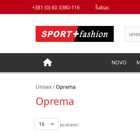
+381 (0) 60 3380-116
Šabac
NOVO
M
Unisex /
Oprema
Oprema
po stranici